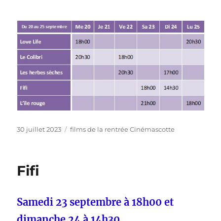
Publié
Catégories
30 juillet 2023
films de la rentrée Cinémascotte
le
Fifi
Samedi 23 septembre à 18h00 et
dimanche 24 à 14h30