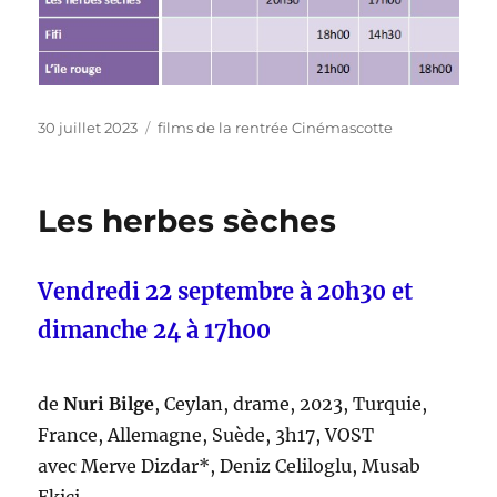
Publié
Catégories
30 juillet 2023
films de la rentrée Cinémascotte
le
Les herbes sèches
Vendredi 22 septembre à 20h30 et
dimanche 24 à 17h00
de
Nuri Bilge
, Ceylan, drame, 2023, Turquie,
France, Allemagne, Suède, 3h17, VOST
avec Merve Dizdar*, Deniz Celiloglu, Musab
Ekici