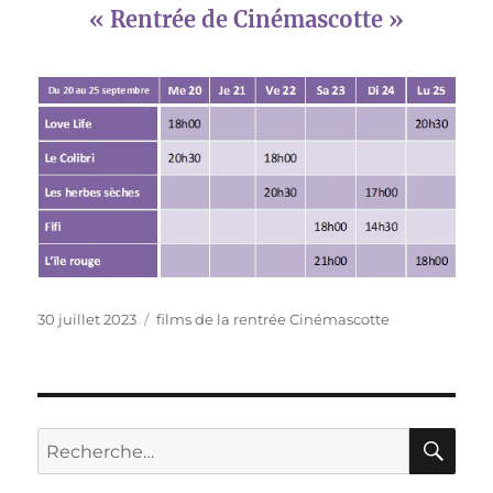
« Rentrée de Cinémascotte »
Publié
Catégories
30 juillet 2023
films de la rentrée Cinémascotte
le
RE
Recherche
pour :