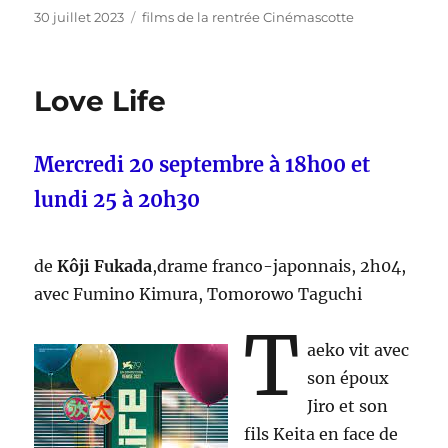
Publié
Catégories
30 juillet 2023
films de la rentrée Cinémascotte
le
Love Life
Mercredi 20 septembre à 18h00 et
lundi 25 à 20h30
de
Kôji Fukada
,drame franco-japonnais, 2h04,
avec Fumino Kimura, Tomorowo Taguchi
T
aeko vit avec
son époux
Jiro et son
fils Keita en face de