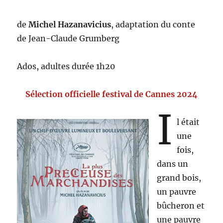
de
Michel Hazanavicius
, adaptation du conte
de Jean-Claude Grumberg
Ados, adultes durée 1h20
Sélection officielle festival de Cannes 2024
I
l était
une
fois,
dans un
grand bois,
un pauvre
bûcheron et
une pauvre