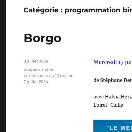
Catégorie :
programmation bime
Borgo
Publié
9 juillet 2024
Mercredi 17 jui
le
Catégories
programmation
bimensuelle du 10 mai au
de
Stéphane De
7 juillet 2024
avec Hafsia Her
Loiret-Caille