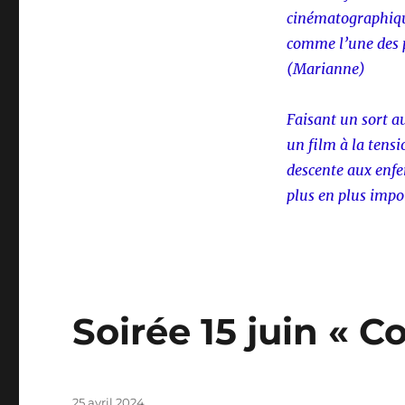
cinématographique
comme l’une des p
(Marianne)
Faisant un sort au
un film à la tensi
descente aux enfe
plus en plus impo
Soirée 15 juin « C
Publié
25 avril 2024