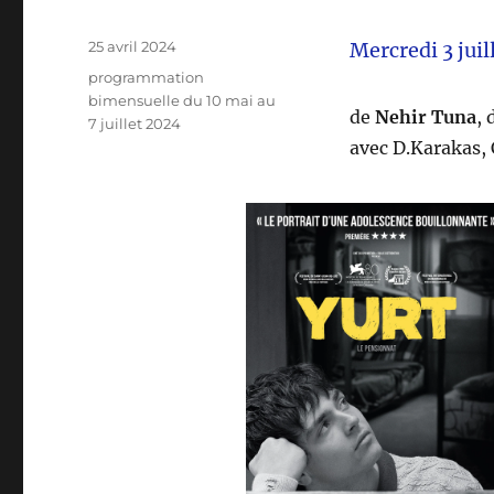
Publié
25 avril 2024
Mercredi 3 juil
le
Catégories
programmation
bimensuelle du 10 mai au
de
Nehir Tuna
,
7 juillet 2024
avec D.Karakas, C