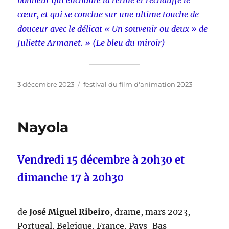
bonheur qui enchante la rétine et réchauffe le
cœur, et qui se conclue sur une ultime touche de
douceur avec le délicat « Un souvenir ou deux » de
Juliette Armanet. » (Le bleu du miroir)
Publié
Catégories
3 décembre 2023
festival du film d'animation 2023
le
Nayola
Vendredi 15 décembre à 20h30 et
dimanche 17 à 20h30
de
José Miguel Ribeiro
, drame, mars 2023,
Portugal, Belgique, France, Pays-Bas