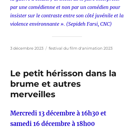
par une comédienne et non par un comédien pour
insister sur le contraste entre son côté juvénile et la
violence environnante ». (Sepideh Farsi, CNC)
Publié
Catégories
3 décembre 2023
festival du film d'animation 2023
le
Le petit hérisson dans la
brume et autres
merveilles
Mercredi 13 décembre à 16h30 et
samedi 16 décembre à 18h00