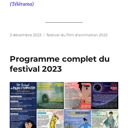
(Télérama)
__________
Publié
Catégories
3 décembre 2023
festival du film d'animation 2023
le
Programme complet du
festival 2023