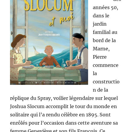
années 50,
dans le
jardin
familial au
bord de la
Marne,
Pierre
commence
la
constructio
n de la
réplique du Spray, voilier légendaire sur lequel
Joshua Slocum accomplit le tour du monde en
solitaire qui l’a rendu célèbre en 1895. Sont
enrôlés pour l’occasion dans cette aventure sa
femme Geneviève et son fils François. Ce