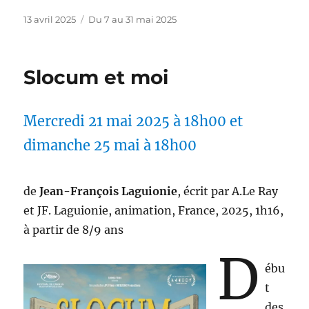
Publié
Catégories
13 avril 2025
Du 7 au 31 mai 2025
le
Slocum et moi
Mercredi 21 mai 2025 à 18h00 et
dimanche 25 mai à 18h00
de
Jean-François Laguionie
, écrit par A.Le Ray
et JF. Laguionie, animation, France, 2025, 1h16,
à partir de 8/9 ans
D
ébu
t
des