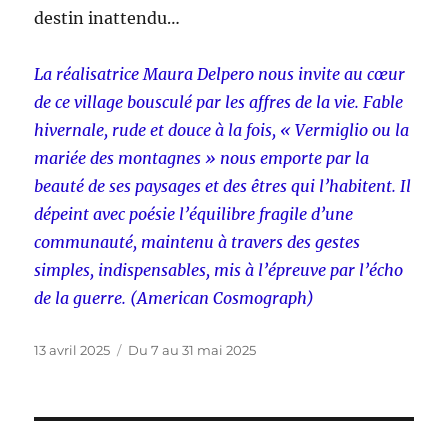
destin inattendu…
La réalisatrice Maura Delpero nous invite au cœur
de ce village bousculé par les affres de la vie. Fable
hivernale, rude et douce à la fois, « Vermiglio ou la
mariée des montagnes » nous emporte par la
beauté de ses paysages et des êtres qui l’habitent. Il
dépeint avec poésie l’équilibre fragile d’une
communauté, maintenu à travers des gestes
simples, indispensables, mis à l’épreuve par l’écho
de la guerre. (American Cosmograph)
Publié
Catégories
13 avril 2025
Du 7 au 31 mai 2025
le