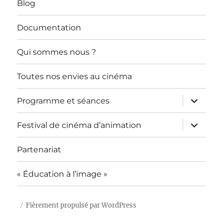
Blog
Documentation
Qui sommes nous ?
Toutes nos envies au cinéma
ouvrir
Programme et séances
le
sous-
menu
ouvrir
Festival de cinéma d’animation
le
sous-
menu
Partenariat
« Éducation à l’image »
Fièrement propulsé par WordPress