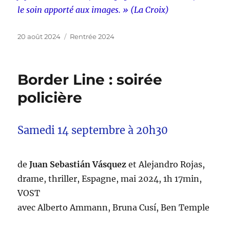
le soin apporté aux images. » (La Croix)
Publié
Catégories
20 août 2024
Rentrée 2024
le
Border Line : soirée
policière
Samedi 14 septembre à 20h30
de
Juan Sebastián Vásquez
et Alejandro Rojas,
drame, thriller, Espagne, mai 2024, 1h 17min,
VOST
avec Alberto Ammann, Bruna Cusí, Ben Temple