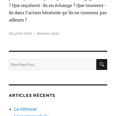
? Que reçoivent-ils en échange ? Que trouvent-
ils dans l’action bénévole qu’ils ne trouvent pas
ailleurs ?
Publié
Catégories
23 juillet 2024
Rentrée 2024
le
RE
Recherche
pour :
ARTICLES RÉCENTS
Le virtuose