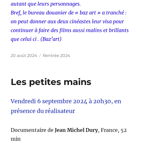
autant que leurs personnages.
Bref, le bureau douanier de « baz art » a tranché :
on peut donner aux deux cinéastes leur visa pour
continuer à faire des films aussi malins et brillants
que celui ci . (Baz’art)
Publié
Catégories
20 août 2024
Rentrée 2024
le
Les petites mains
Vendredi 6 septembre 2024 à 20h30, en
présence du réalisateur
Documentaire de
Jean Michel Dury
, France, 52
min