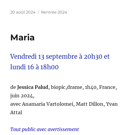
Publié
Catégories
20 août 2024
Rentrée 2024
le
Maria
Vendredi 13 septembre à 20h30 et
lundi 16 à 18h00
de
Jessica Palud
, biopic,drame, 1h40, France,
juin 2024,
avec Anamaria Vartolomei, Matt Dillon, Yvan
Attal
Tout public avec avertissement