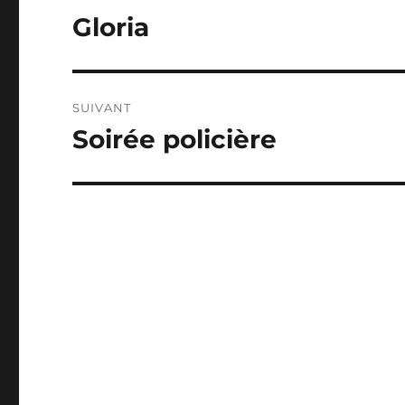
de
Gloria
Publication
précédente :
l’article
SUIVANT
Soirée policière
Publication
suivante :