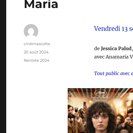
Maria
Vendredi 13 
Auteur
cinémascotte
de
Jessica Palud
Publié
20 août 2024
avec Anamaria Va
le
Catégories
Rentrée 2024
Tout public avec 