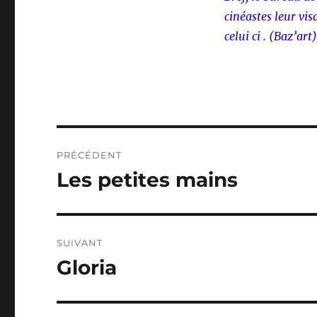
cinéastes leur vis
celui ci . (Baz’art)
Navigation
PRÉCÉDENT
de
Les petites mains
Publication
précédente :
l’article
SUIVANT
Gloria
Publication
suivante :