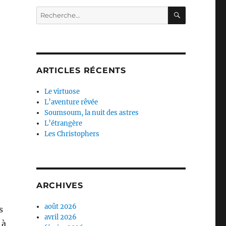
RECHERC
Recherche
pour :
ARTICLES RÉCENTS
Le virtuose
L’aventure rêvée
Soumsoum, la nuit des astres
L’étrangère
Les Christophers
ARCHIVES
août 2026
s
avril 2026
 à