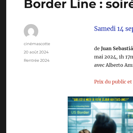
Border Line : soir
Samedi 14 se
Auteur
cinémascotte
de
Juan Sebasti
Publié
20 août 2024
mai 2024, 1h 17
le
Catégories
Rentrée 2024
avec Alberto Am
Prix du public et