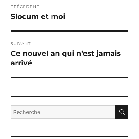
Navigation
PRÉCÉDENT
de
Slocum et moi
Publication
précédente :
l’article
SUIVANT
Ce nouvel an qui n’est jamais
Publication
suivante :
arrivé
RE
Recherche
pour :