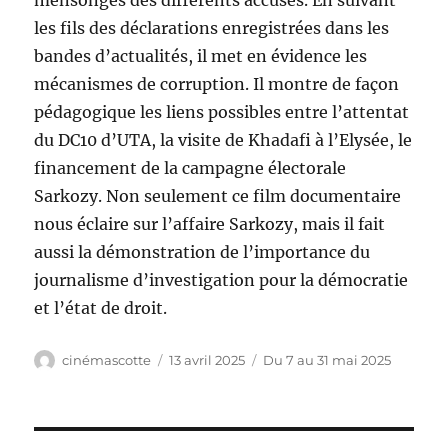
mensonges des différents accusés. En suivant
les fils des déclarations enregistrées dans les
bandes d’actualités, il met en évidence les
mécanismes de corruption. Il montre de façon
pédagogique les liens possibles entre l’attentat
du DC10 d’UTA, la visite de Khadafi à l’Elysée, le
financement de la campagne électorale
Sarkozy. Non seulement ce film documentaire
nous éclaire sur l’affaire Sarkozy, mais il fait
aussi la démonstration de l’importance du
journalisme d’investigation pour la démocratie
et l’état de droit.
Auteur
Publié
Catégories
cinémascotte
13 avril 2025
Du 7 au 31 mai 2025
le