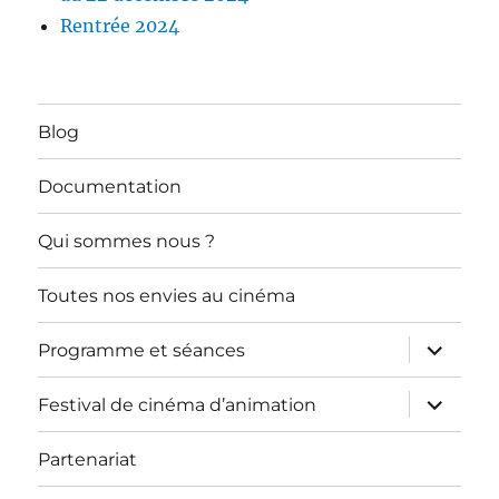
Rentrée 2024
Blog
Documentation
Qui sommes nous ?
Toutes nos envies au cinéma
ouvrir
Programme et séances
le
sous-
menu
ouvrir
Festival de cinéma d’animation
le
sous-
menu
Partenariat