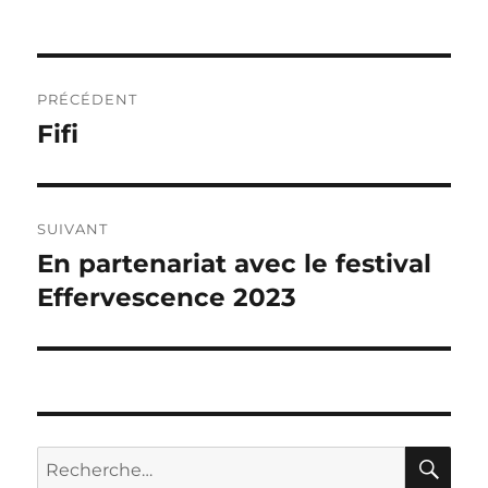
Navigation
PRÉCÉDENT
de
Fifi
Publication
précédente :
l’article
SUIVANT
En partenariat avec le festival
Publication
suivante :
Effervescence 2023
RE
Recherche