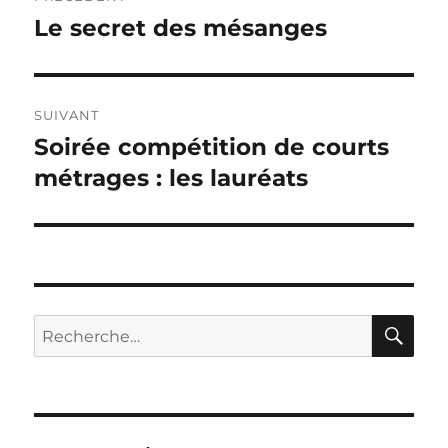
de
Le secret des mésanges
Publication
précédente :
l’article
SUIVANT
Soirée compétition de courts
Publication
suivante :
métrages : les lauréats
RE
Recherche
pour :