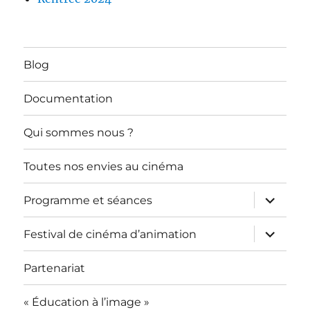
Blog
Documentation
Qui sommes nous ?
Toutes nos envies au cinéma
ouvrir
Programme et séances
le
sous-
menu
ouvrir
Festival de cinéma d’animation
le
sous-
menu
Partenariat
« Éducation à l’image »