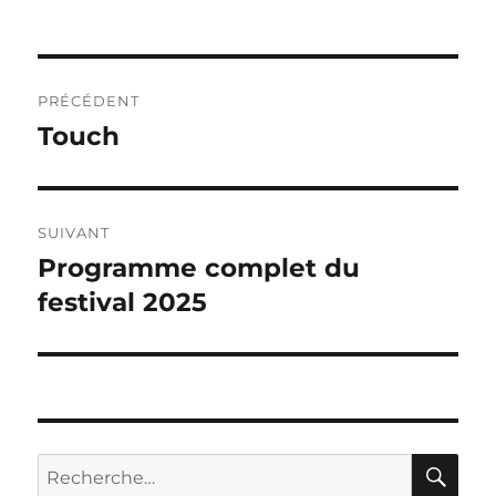
Navigation
PRÉCÉDENT
de
Touch
Publication
précédente :
l’article
SUIVANT
Programme complet du
Publication
suivante :
festival 2025
RE
Recherche