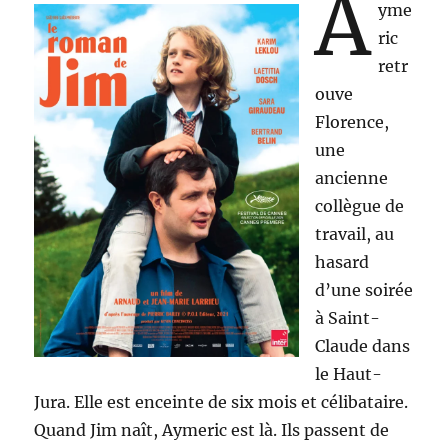
A
yme
ric
retr
ouve
Florence,
une
ancienne
collègue de
travail, au
hasard
d’une soirée
à Saint-
Claude dans
le Haut-
Jura. Elle est enceinte de six mois et célibataire.
Quand Jim naît, Aymeric est là. Ils passent de