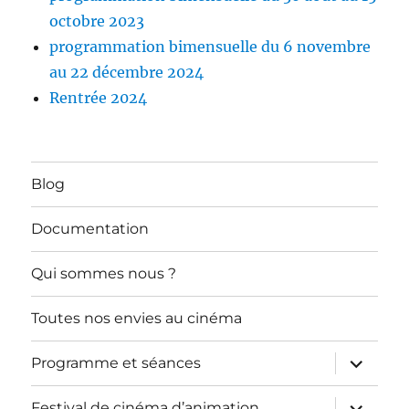
octobre 2023
programmation bimensuelle du 6 novembre
au 22 décembre 2024
Rentrée 2024
Blog
Documentation
Qui sommes nous ?
Toutes nos envies au cinéma
ouvrir
Programme et séances
le
sous-
menu
ouvrir
Festival de cinéma d’animation